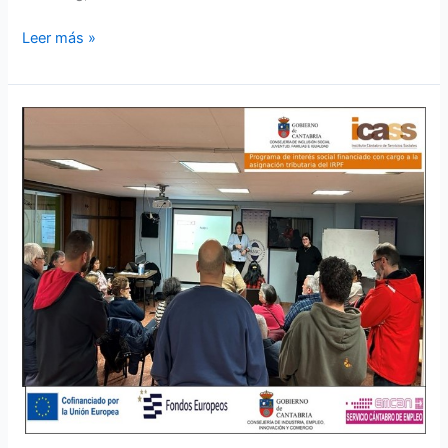
Leer más »
TALLER
DE
CONFIGURACIÓN
DE
CORREOS
ELECTRÓNICOS
EN
LA
ASSC