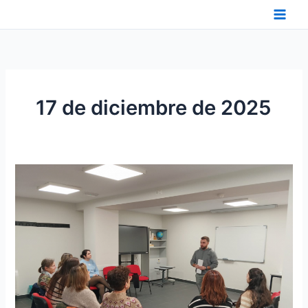
Ir
al
contenido
17 de diciembre de 2025
REALIZACIÓN
DEL
ENCUENTRO
«SENTIR,
ESCUCHAR
Y
CONECTAR»