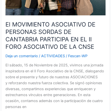
EL
II
FORO
ASOCIATIVO
El MOVIMIENTO ASOCIATIVO DE
DE
PERSONAS SORDAS DE
LA
CANTABRIA PARTICIPA EN EL II
CNSE
FORO ASOCIATIVO DE LA CNSE
Deja un comentario
/
ACTIVIDADES
/
Fescan-WP
El sábado, 15 de Noviembre de 2025, vivimos una jornada
inspiradora en el II Foro Asociativo de la CNSE, dialogando
sobre el presente y futuro de nuestras ASOCIACIONES
y reforzando nuestra fuerza colectiva. Se signó opiniones
diversas, compartimos experiencias que enriquecen y
estrechamos vínculos entre generaciones. En esta
ocasión, contamos además con la participación de cuatro
personas en