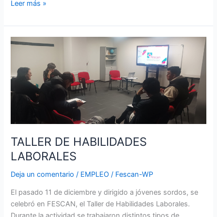
Leer más »
TALLER
DE
HABILIDADES
LABORALES
TALLER DE HABILIDADES
LABORALES
Deja un comentario
/
EMPLEO
/
Fescan-WP
El pasado 11 de diciembre y dirigido a jóvenes sordos, se
celebró en FESCAN, el Taller de Habilidades Laborales.
Durante la actividad se trabajaron distintos tipos de