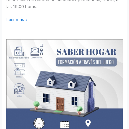
las 19:00 horas.
Leer más »
PROXIMO
TALLER
ADECOSOR
EN
ASOBE