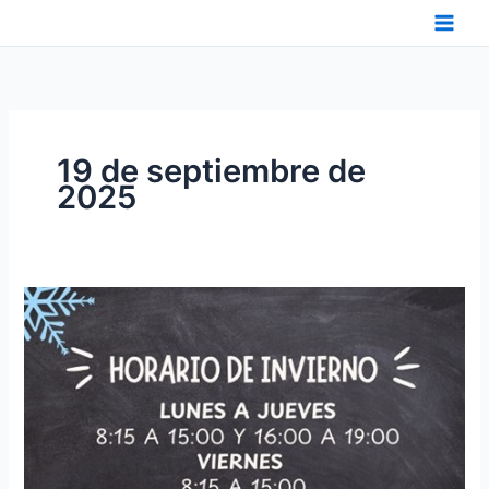
Ir
al
contenido
19 de septiembre de
2025
HORARIO
DE
INVIERNO
DE
FESCAN