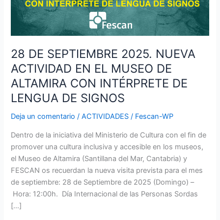
MUSEO
DE
ALTAMIRA
CON
28 DE SEPTIEMBRE 2025. NUEVA
INTÉRPRETE
ACTIVIDAD EN EL MUSEO DE
DE
LENGUA
ALTAMIRA CON INTÉRPRETE DE
DE
LENGUA DE SIGNOS
SIGNOS
Deja un comentario
/
ACTIVIDADES
/
Fescan-WP
Dentro de la iniciativa del Ministerio de Cultura con el fin de
promover una cultura inclusiva y accesible en los museos,
el Museo de Altamira (Santillana del Mar, Cantabria) y
FESCAN os recuerdan la nueva visita prevista para el mes
de septiembre: 28 de Septiembre de 2025 (Domingo) –
Hora: 12:00h. Día Internacional de las Personas Sordas
[…]