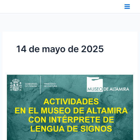
Ir
al
contenido
14 de mayo de 2025
ACTIVIDADES
DEL
MUSEO
DE
ALTAMIRA
ACCESIBLES
EN
LENGUA
DE