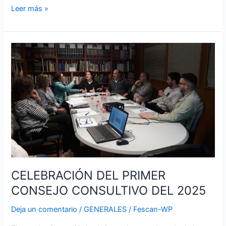
Leer más »
CELEBRACIÓN
DEL
PRIMER
CONSEJO
CONSULTIVO
DEL
2025
CELEBRACIÓN DEL PRIMER
CONSEJO CONSULTIVO DEL 2025
Deja un comentario
/
GENERALES
/
Fescan-WP