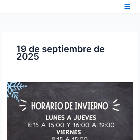
Ir
al
contenido
19 de septiembre de
2025
HORARIO
DE
INVIERNO
DE
FESCAN