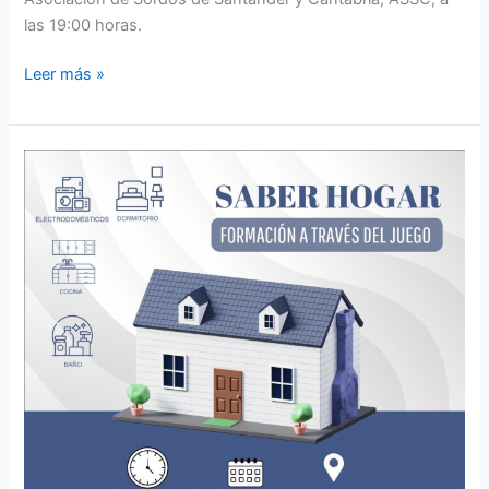
las 19:00 horas.
Leer más »
PROXIMO
TALLER
ADECOSOR
EN
ASOBE