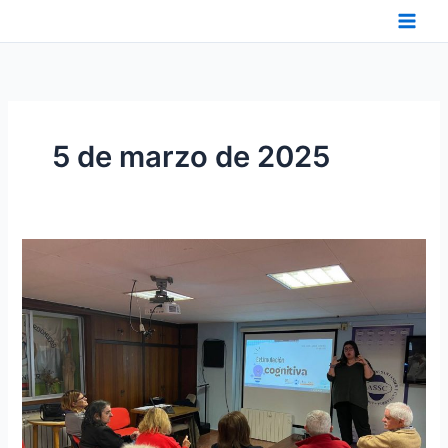
Ir
al
contenido
5 de marzo de 2025
I
TALLER
PARA
PERSONAS
MAYORES
SOBRE
ESTIMULACIÓN
COGNITIVA