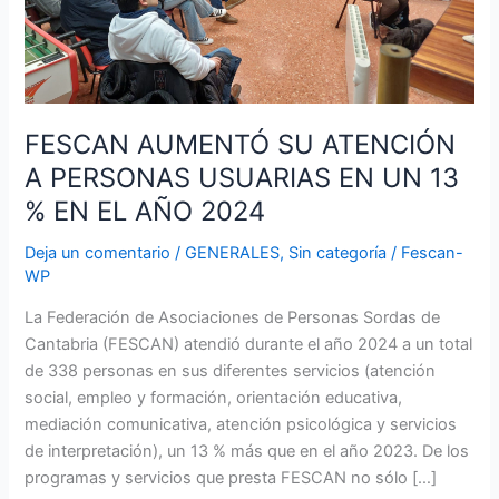
13
%
EN
EL
AÑO
FESCAN AUMENTÓ SU ATENCIÓN
2024
A PERSONAS USUARIAS EN UN 13
% EN EL AÑO 2024
Deja un comentario
/
GENERALES
,
Sin categoría
/
Fescan-
WP
La Federación de Asociaciones de Personas Sordas de
Cantabria (FESCAN) atendió durante el año 2024 a un total
de 338 personas en sus diferentes servicios (atención
social, empleo y formación, orientación educativa,
mediación comunicativa, atención psicológica y servicios
de interpretación), un 13 % más que en el año 2023. De los
programas y servicios que presta FESCAN no sólo […]