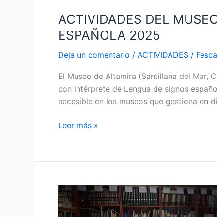
ACTIVIDADES DEL MUSEO
ESPAÑOLA 2025
Deja un comentario
/
ACTIVIDADES
/
Fesc
El Museo de Altamira (Santillana del Mar, 
con intérprete de Lengua de signos española
accesible en los museos que gestiona en di
Leer más »
CELEBRACIÓN
DEL
PRIMER