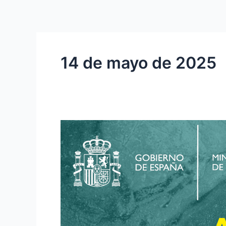
Ir
al
contenido
14 de mayo de 2025
ACTIVIDADES
DEL
MUSEO
DE
ALTAMIRA
ACCESIBLES
EN
LENGUA