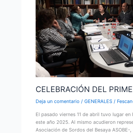
CONSEJO
CONSULTIVO
DEL
2025
CELEBRACIÓN DEL PRIME
Deja un comentario
/
GENERALES
/
Fesca
El pasado viernes 11 de abril tuvo lugar e
este año 2025. Al mismo acudieron repres
Asociación de Sordos del Besaya ASOBE-,