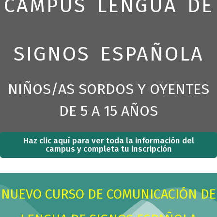
P
N
CAMPUS LENGUA DE
c
r
e
h
e
x
b
v
t
o
i
s
SIGNOS ESPAÑOLA
x
o
l
.
u
i
s
d
NIÑOS/AS SORDOS Y OYENTES
s
e
l
DE 5 A 15 AÑOS
i
d
e
Haz clic aquí para ver toda la información del
campus y completa tu inscripción
NUEVO CURSO DE COMUNICACIÓN DE