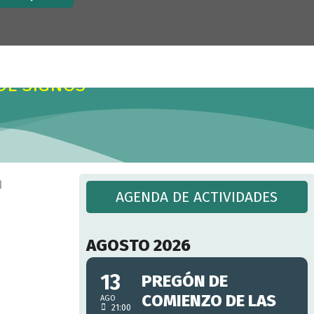
x
.
DE SIGNOS
AGENDA DE ACTIVIDADES
AGOSTO 2026
13
PREGÓN DE
COMIENZO DE LAS
AGO
21:00