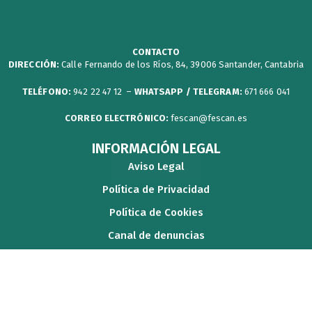
i
b
u
a
p
t
o
b
g
a
t
o
e
r
p
CONTACTO
DIRECCIÓN:
Calle Fernando de los Ríos, 84, 39006 Santander, Cantabria
e
k
a
e
r
m
r
TELÉFONO:
942 22 47 12 –
WHATSAPP / TELEGRAM:
671 666 041
CORREO ELECTRÓNICO:
fescan@fescan.es
INFORMACIÓN LEGAL
Aviso Legal
Política de Privacidad
Política de Cookies
Canal de denuncias