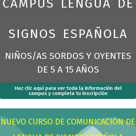
P
N
CAMPUS LENGUA DE
c
r
e
h
e
x
b
v
t
o
i
s
SIGNOS ESPAÑOLA
x
o
l
.
u
i
s
d
NIÑOS/AS SORDOS Y OYENTES
s
e
l
DE 5 A 15 AÑOS
i
d
e
Haz clic aquí para ver toda la información del
campus y completa tu inscripción
NUEVO CURSO DE COMUNICACIÓN DE