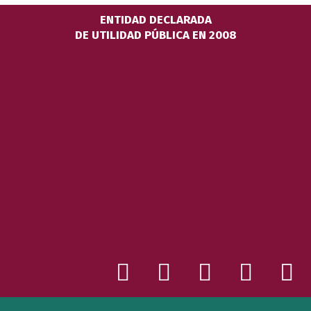
ENTIDAD DECLARADA
DE UTILIDAD PÚBLICA EN 2008
X
F
Y
I
N
-
a
o
n
e