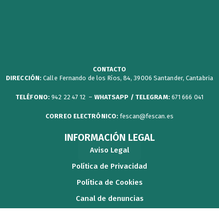
t
c
u
s
w
w
e
t
t
s
i
b
u
a
p
t
o
b
g
a
t
o
e
r
p
CONTACTO
DIRECCIÓN:
Calle Fernando de los Ríos, 84, 39006 Santander, Cantabria
e
k
a
e
r
m
r
TELÉFONO:
942 22 47 12 –
WHATSAPP / TELEGRAM:
671 666 041
CORREO ELECTRÓNICO:
fescan@fescan.es
INFORMACIÓN LEGAL
Aviso Legal
Política de Privacidad
Política de Cookies
Canal de denuncias