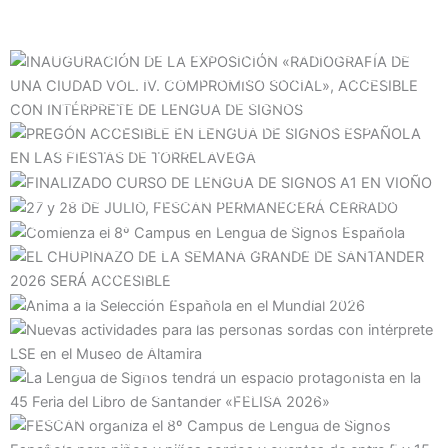
Propósito, misión, visión y valores
v
t
Niveles Presenciales (A1-A2-B1-B2) y Online (A1-B1)
c
i
s
h
INAUGURACIÓN DE LA EXPOSICIÓN «RADIOGRAFÍA DE
o
l
b
Inscripciones abiertas
UNA CIUDAD VOL. IV. COMPROMISO SOCIAL»,
u
i
o
ACCESIBLE CON INTÉRPRETE DE LENGUA DE SIGNOS
s
d
x
PREGÓN ACCESIBLE EN LENGUA DE SIGNOS
s
e
.
ESPAÑOLA EN LAS FIESTAS DE TORRELAVEGA
FINALIZADO CURSO DE LENGUA DE SIGNOS A1 EN
l
VIOÑO
i
27 y 28 DE JULIO, FESCAN PERMANECERÁ CERRADO
d
e
Comienza el 8º Campus en Lengua de Signos Española
EL CHUPINAZO DE LA SEMANA GRANDE DE
SANTANDER 2026 SERÁ ACCESIBLE
Anima a la Selección Española en el Mundial 2026
Nuevas actividades para las personas sordas con
intérprete LSE en el Museo de Altamira
La Lengua de Signos tendrá un espacio protagonista en
la 45 Feria del Libro de Santander «FELISA 2026»
FESCAN organiza el 8º Campus de Lengua de Signos
Española para niños y niñas sordos y oyentes de entre