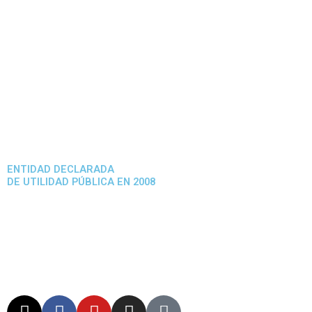
ENTIDAD DECLARADA
DE UTILIDAD PÚBLICA EN 2008
X
F
Y
I
N