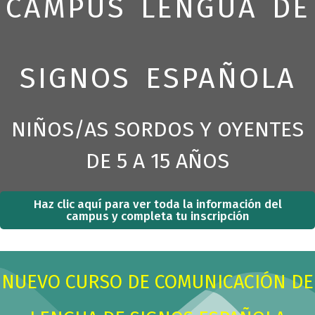
P
N
CAMPUS LENGUA DE
c
r
e
h
e
x
b
v
t
o
i
s
SIGNOS ESPAÑOLA
x
o
l
.
u
i
s
d
NIÑOS/AS SORDOS Y OYENTES
s
e
l
DE 5 A 15 AÑOS
i
d
e
Haz clic aquí para ver toda la información del
campus y completa tu inscripción
NUEVO CURSO DE COMUNICACIÓN DE