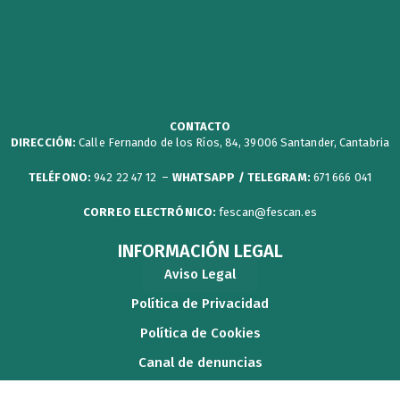
t
c
u
s
w
w
e
t
t
s
i
b
u
a
p
t
o
b
g
a
t
o
e
r
p
CONTACTO
DIRECCIÓN:
Calle Fernando de los Ríos, 84, 39006 Santander, Cantabria
e
k
a
e
r
m
r
TELÉFONO:
942 22 47 12 –
WHATSAPP / TELEGRAM:
671 666 041
CORREO ELECTRÓNICO:
fescan@fescan.es
INFORMACIÓN LEGAL
Aviso Legal
Política de Privacidad
Política de Cookies
Canal de denuncias