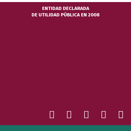
ENTIDAD DECLARADA
DE UTILIDAD PÚBLICA EN 2008
X
F
Y
I
N
-
a
o
n
e