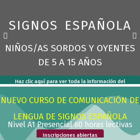
SIGNOS ESPAÑOLA
P
N
r
e
NIÑOS/AS SORDOS Y OYENTES
e
x
v
t
DE 5 A 15 AÑOS
i
s
o
l
u
i
Haz clic aquí para ver toda la información del
s
d
campus y completa tu inscripción
s
e
NUEVO CURSO DE COMUNICACIÓN DE
l
i
LENGUA DE SIGNOS ESPAÑOLA
d
Nivel A1 Presencial 60 horas lectivas
e
Inscripciones abiertas