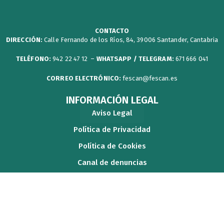
t
o
b
g
a
t
o
e
r
p
CONTACTO
DIRECCIÓN:
Calle Fernando de los Ríos, 84, 39006 Santander, Cantabria
e
k
a
e
r
m
r
TELÉFONO:
942 22 47 12 –
WHATSAPP / TELEGRAM:
671 666 041
CORREO ELECTRÓNICO:
fescan@fescan.es
INFORMACIÓN LEGAL
Aviso Legal
Política de Privacidad
Política de Cookies
Canal de denuncias