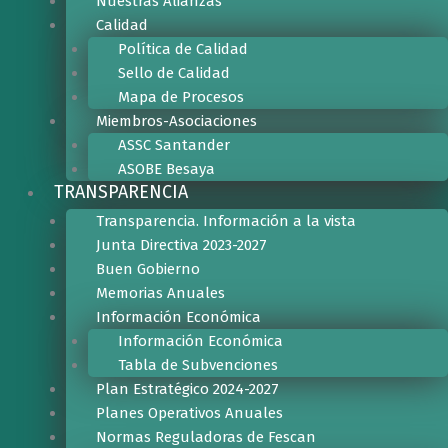
Nuestras Alianzas
c
Calidad
h
Política de Calidad
b
Sello de Calidad
o
Mapa de Procesos
x
Miembros-Asociaciones
.
ASSC Santander
ASOBE Besaya
TRANSPARENCIA
Transparencia. Información a la vista
Junta Directiva 2023-2027
Buen Gobierno
Memorias Anuales
Información Económica
Información Económica
Tabla de Subvenciones
Plan Estratégico 2024-2027
Planes Operativos Anuales
Normas Reguladoras de Fescan