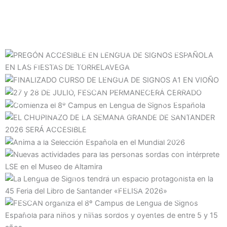
e
x
completa tu inscripción
c
v
t
h
Nivel A1 Presencial 60 horas lectivas
i
s
b
o
l
o
u
i
PREGÓN ACCESIBLE EN LENGUA DE SIGNOS
Inscripciones abiertas
x
s
d
ESPAÑOLA EN LAS FIESTAS DE TORRELAVEGA
FINALIZADO CURSO DE LENGUA DE SIGNOS A1 EN
.
s
e
VIOÑO
l
27 y 28 DE JULIO, FESCAN PERMANECERÁ CERRADO
i
Comienza el 8º Campus en Lengua de Signos Española
d
EL CHUPINAZO DE LA SEMANA GRANDE DE
e
SANTANDER 2026 SERÁ ACCESIBLE
Anima a la Selección Española en el Mundial 2026
Nuevas actividades para las personas sordas con
intérprete LSE en el Museo de Altamira
La Lengua de Signos tendrá un espacio protagonista en
la 45 Feria del Libro de Santander «FELISA 2026»
FESCAN organiza el 8º Campus de Lengua de Signos
Española para niños y niñas sordos y oyentes de entre
5 y 15 años