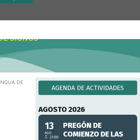
x
.
DE SIGNOS
AGENDA DE ACTIVIDADES
AGOSTO 2026
13
PREGÓN DE
COMIENZO DE LAS
AGO
21:00