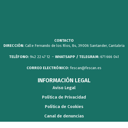
t
c
u
s
w
w
e
t
t
s
i
b
u
a
p
t
o
b
g
a
t
o
e
r
p
CONTACTO
DIRECCIÓN:
Calle Fernando de los Ríos, 84, 39006 Santander, Cantabria
e
k
a
e
r
m
r
TELÉFONO:
942 22 47 12 –
WHATSAPP / TELEGRAM:
671 666 041
CORREO ELECTRÓNICO:
fescan@fescan.es
INFORMACIÓN LEGAL
Aviso Legal
Política de Privacidad
Política de Cookies
Canal de denuncias