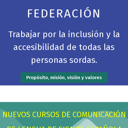
P
N
c
r
e
FEDERACIÓN
h
e
x
b
v
t
o
i
s
x
Trabajar por la inclusión y la
o
l
.
u
i
accesibilidad de todas las
s
d
s
e
personas sordas.
l
i
d
Propósito, misión, visión y valores
e
NUEVOS CURSOS DE COMUNICACIÓN