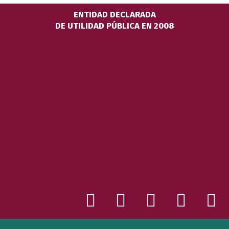
ENTIDAD DECLARADA
DE UTILIDAD PÚBLICA EN 2008
X
F
Y
I
N
-
a
o
n
e