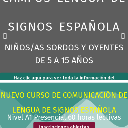
h
b
o
SIGNOS ESPAÑOLA
x
.
P
N
r
e
NIÑOS/AS SORDOS Y OYENTES
e
x
v
t
DE 5 A 15 AÑOS
i
s
o
l
u
i
Haz clic aquí para ver toda la información del
s
d
campus y completa tu inscripción
s
e
NUEVO CURSO DE COMUNICACIÓN DE
l
i
LENGUA DE SIGNOS ESPAÑOLA
d
Nivel A1 Presencial 60 horas lectivas
e
Inscripciones abiertas