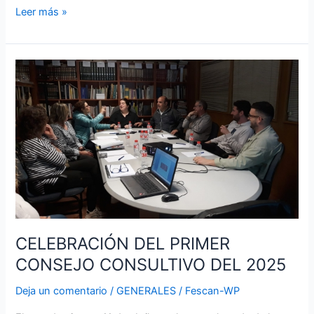
Leer más »
CELEBRACIÓN
DEL
PRIMER
CONSEJO
CONSULTIVO
DEL
2025
CELEBRACIÓN DEL PRIMER
CONSEJO CONSULTIVO DEL 2025
Deja un comentario
/
GENERALES
/
Fescan-WP