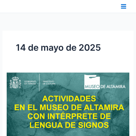
Ir
al
contenido
14 de mayo de 2025
ACTIVIDADES
DEL
MUSEO
DE
ALTAMIRA
ACCESIBLES
EN
LENGUA
DE