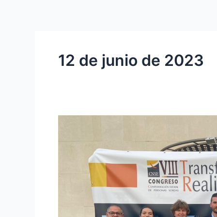
Ir
al
contenido
12 de junio de 2023
PARTICIPACIÓN
EN
EL
VIII
CONGRESO
CNSE