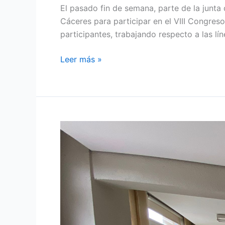
El pasado fin de semana, parte de la junt
Cáceres para participar en el VIII Congres
participantes, trabajando respecto a las lí
Leer más »
COMIENZA
EL
CURSO
DE
LENGUA
DE
SIGNOS
ESPAÑOLA