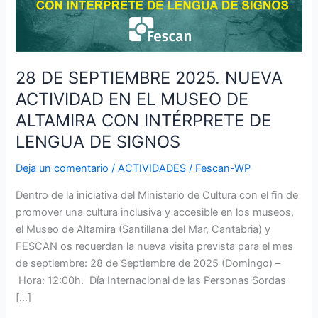
MUSEO
DE
ALTAMIRA
CON
28 DE SEPTIEMBRE 2025. NUEVA
INTÉRPRETE
ACTIVIDAD EN EL MUSEO DE
DE
LENGUA
ALTAMIRA CON INTÉRPRETE DE
DE
LENGUA DE SIGNOS
SIGNOS
Deja un comentario
/
ACTIVIDADES
/
Fescan-WP
Dentro de la iniciativa del Ministerio de Cultura con el fin de
promover una cultura inclusiva y accesible en los museos,
el Museo de Altamira (Santillana del Mar, Cantabria) y
FESCAN os recuerdan la nueva visita prevista para el mes
de septiembre: 28 de Septiembre de 2025 (Domingo) –
Hora: 12:00h. Día Internacional de las Personas Sordas
[…]