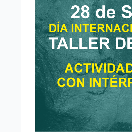
MUSEO
DE
ALTAMIRA
CON
INTÉRPRETE
DE
LENGUA
DE
SIGNOS