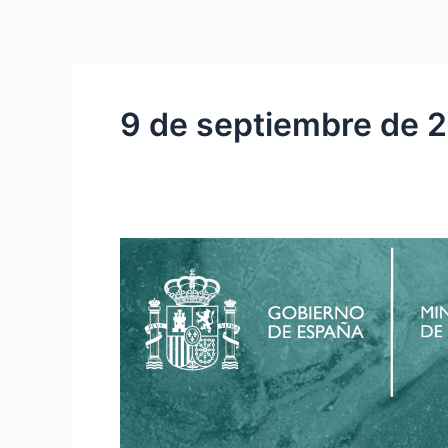
Ir
al
contenido
9 de septiembre de 
28
DE
SEPTIEMBRE
2025.
NUEVA
ACTIVIDAD
EN
EL