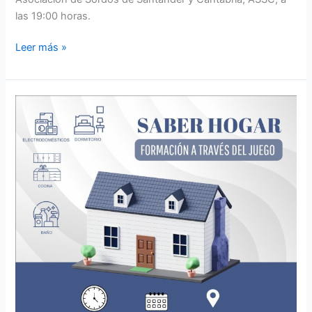
las 19:00 horas.
Leer más »
PROXIMO
TALLER
ADECOSOR
EN
ASOBE