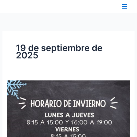
Ir
al
contenido
19 de septiembre de
2025
HORARIO
DE
INVIERNO
DE
FESCAN