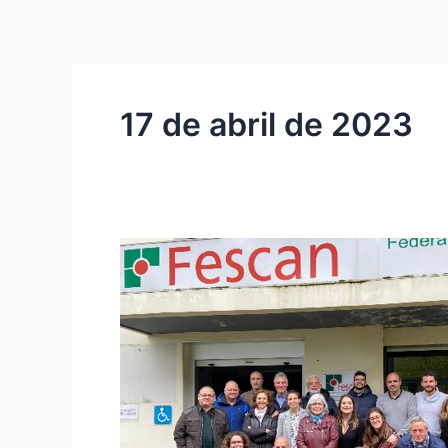
Ir
al
contenido
17 de abril de 2023
CELEBRACIÓN
DE
XXI
ASAMBLEA
GENERAL
ORDINARIA
DE
FESCAN