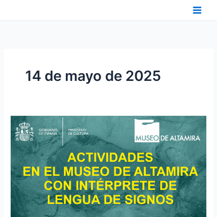
Ir
al
contenido
14 de mayo de 2025
ACTIVIDADES
DEL
MUSEO
DE
ALTAMIRA
ACCESIBLES
EN
LENGUA
DE