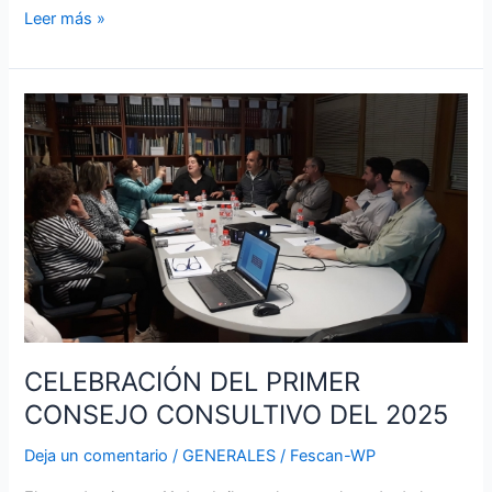
Leer más »
CELEBRACIÓN
DEL
PRIMER
CONSEJO
CONSULTIVO
DEL
2025
CELEBRACIÓN DEL PRIMER
CONSEJO CONSULTIVO DEL 2025
Deja un comentario
/
GENERALES
/
Fescan-WP