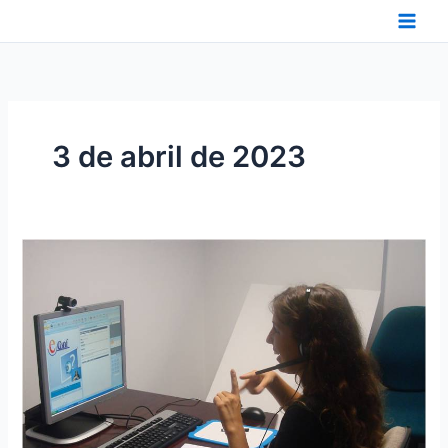
Ir
al
contenido
3 de abril de 2023
DIEZ
AÑOS
DE
SVISUAL
EN
CANTABRIA