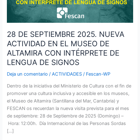
MUSEO
DE
ALTAMIRA
CON
28 DE SEPTIEMBRE 2025. NUEVA
INTÉRPRETE
ACTIVIDAD EN EL MUSEO DE
DE
LENGUA
ALTAMIRA CON INTÉRPRETE DE
DE
LENGUA DE SIGNOS
SIGNOS
Deja un comentario
/
ACTIVIDADES
/
Fescan-WP
Dentro de la iniciativa del Ministerio de Cultura con el fin de
promover una cultura inclusiva y accesible en los museos,
el Museo de Altamira (Santillana del Mar, Cantabria) y
FESCAN os recuerdan la nueva visita prevista para el mes
de septiembre: 28 de Septiembre de 2025 (Domingo) –
Hora: 12:00h. Día Internacional de las Personas Sordas
[…]