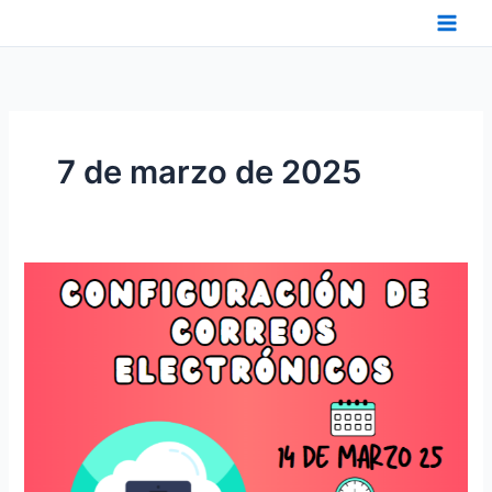
Ir
al
contenido
7 de marzo de 2025
TALLER
DE
CONFIGURACIÓN
DE
CORREOS
ELECTRÓNICOS