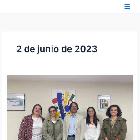
Ir
al
contenido
2 de junio de 2023
REUNIÓN
FESCAN-
AICE