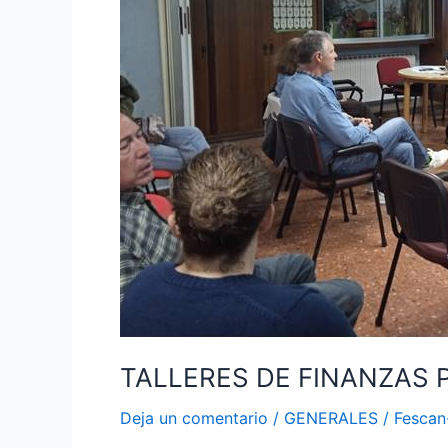
ASOBE
TALLERES DE FINANZAS 
Deja un comentario
/
GENERALES
/
Fesca