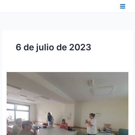
Ir
al
contenido
6 de julio de 2023
CURSO
DE
FORMACIÓN
INICIAL
PARA
VOLUNTARIOS
EN
FESCAN