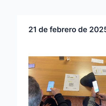
Ir
al
contenido
21 de febrero de 202
REALIZADO
EL
TALLER
DE
AHORRO
EN
LA
FACTURA