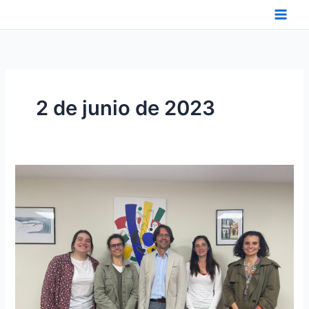
Ir
al
contenido
2 de junio de 2023
REUNIÓN
FESCAN-
AICE