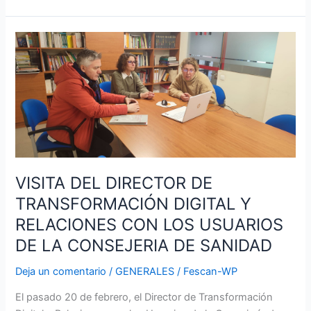
VISITA
DEL
DIRECTOR
DE
TRANSFORMACIÓN
DIGITAL
Y
RELACIONES
CON
VISITA DEL DIRECTOR DE
LOS
TRANSFORMACIÓN DIGITAL Y
USUARIOS
RELACIONES CON LOS USUARIOS
DE
LA
DE LA CONSEJERIA DE SANIDAD
CONSEJERIA
Deja un comentario
/
GENERALES
/
Fescan-WP
DE
SANIDAD
El pasado 20 de febrero, el Director de Transformación