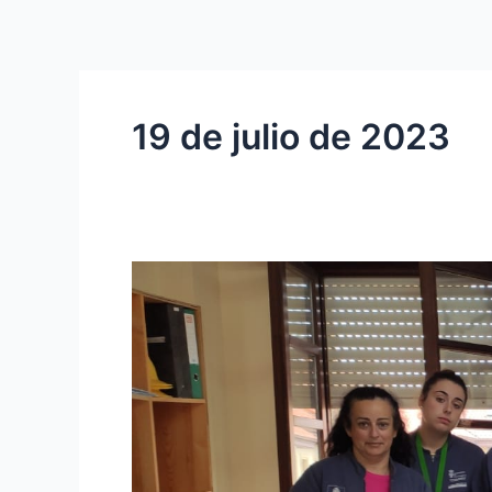
Ir
al
contenido
19 de julio de 2023
FINALIZA
EL
CURSO
A1
DE
LSE
EN
EL