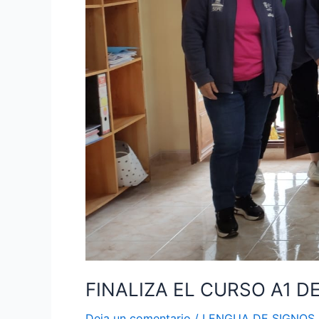
VALLE
DE
CAYÓN
FINALIZA EL CURSO A1 D
Deja un comentario
/
LENGUA DE SIGNOS