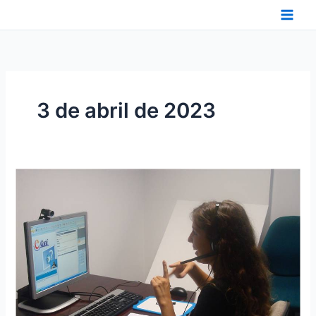
Ir
al
contenido
3 de abril de 2023
DIEZ
AÑOS
DE
SVISUAL
EN
CANTABRIA