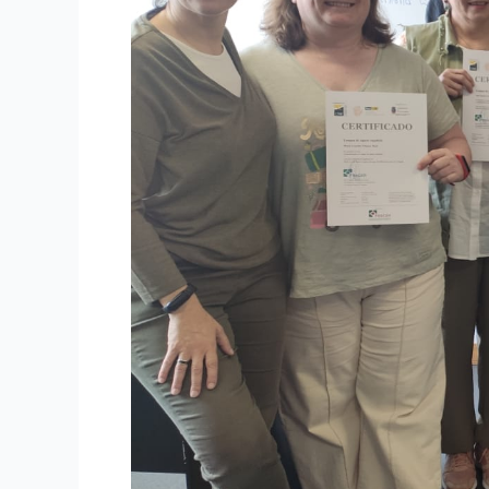
NIVEL
A1
DEL
CEARC