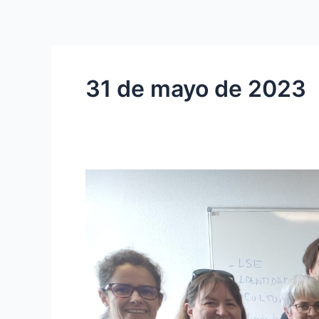
Ir
al
contenido
31 de mayo de 2023
FINALIZA
EL
CURSO
DE
LENGUA
DE
SIGNOS
ESPAÑOLA