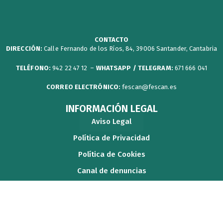
i
b
u
a
p
t
o
b
g
a
t
o
e
r
p
CONTACTO
DIRECCIÓN:
Calle Fernando de los Ríos, 84, 39006 Santander, Cantabria
e
k
a
e
r
m
r
TELÉFONO:
942 22 47 12 –
WHATSAPP / TELEGRAM:
671 666 041
CORREO ELECTRÓNICO:
fescan@fescan.es
INFORMACIÓN LEGAL
Aviso Legal
Política de Privacidad
Política de Cookies
Canal de denuncias