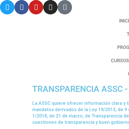
T
F
Y
I
N
Ir
w
a
o
n
e
al
i
c
u
s
w
contenido
INIC
t
e
t
t
s
t
b
u
a
p
e
o
b
g
a
r
o
e
r
p
PROG
k
a
e
m
r
CURSOS
TRANSPARENCIA ASSC - J
La ASSC quiere ofrecer información clara y 
mandatos derivados de la Ley 19/2013, de 9 
1/2018, de 21 de marzo, de Transparencia de 
cuestiones de transparencia y buen gobiern