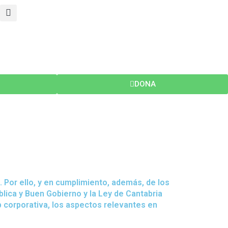
S
e
a
r
c
h
DONA
 Por ello, y en cumplimiento, además, de los
lica y Buen Gobierno y la Ley de Cantabria
b corporativa, los aspectos relevantes en