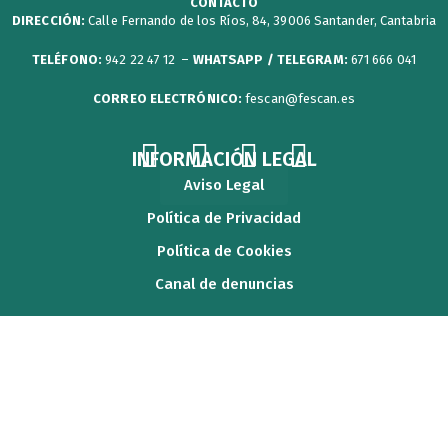
CONTACTO
DIRECCIÓN:
Calle Fernando de los Ríos, 84, 39006 Santander, Cantabria
TELÉFONO:
942 22 47 12 –
WHATSAPP / TELEGRAM:
671 666 041
CORREO ELECTRÓNICO:
fescan@fescan.es
F
T
Y
I
INFORMACIÓN LEGAL
a
w
o
n
Aviso Legal
c
i
u
s
Política de Privacidad
e
t
t
t
Política de Cookies
b
t
u
a
Canal de denuncias
o
e
b
g
o
r
e
r
k
a
m