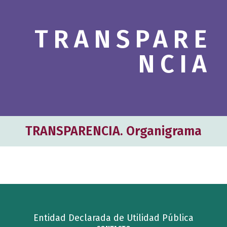
c
h
TRANSPARE
b
o
NCIA
x
.
TRANSPARENCIA. Organigrama
Entidad Declarada de Utilidad Pública