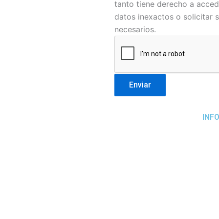
tanto tiene derecho a accede
datos inexactos o solicitar
necesarios.
Enviar
CONTACTO
INF
DIRECCIÓN:
Calle Fernando de los Ríos, 84, 39006
Santander, Cantabria
TELÉFONO:
942 22 47 12 –
WHATSAPP /
TELEGRAM:
671 666 041
CORREO ELECTRÓNICO:
fescan@fescan.es