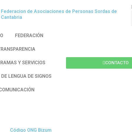
Federacion de Asociaciones de Personas Sordas de
l
Cantabria
IO
FEDERACIÓN
TRANSPARENCIA
i
RAMAS Y SERVICIOS
CONTACTO
 DE LENGUA DE SIGNOS
COMUNICACIÓN
DONA. HAZ UN DONATIVO
Código ONG Bizum