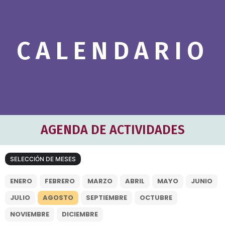
c
h
b
CALENDARIO
o
x
.
AGENDA DE ACTIVIDADES
SELECCIÓN DE MESES
ENERO
FEBRERO
MARZO
ABRIL
MAYO
JUNIO
JULIO
AGOSTO
SEPTIEMBRE
OCTUBRE
NOVIEMBRE
DICIEMBRE