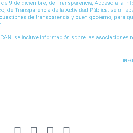
de 9 de diciembre, de Transparencia, Acceso a la Inf
, de Transparencia de la Actividad Pública, se ofrec
 cuestiones de transparencia y buen gobierno, para q
n.
CAN, se incluye información sobre las asociaciones m
CONTACTO
INF
DIRECCIÓN:
Calle Fernando de los Ríos, 84, 39006
Santander, Cantabria
TELÉFONO:
942 22 47 12 –
WHATSAPP /
TELEGRAM:
671 666 041
CORREO ELECTRÓNICO:
fescan@fescan.es
F
T
Y
I