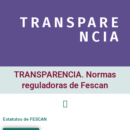
c
h
TRANSPARE
b
o
NCIA
x
.
TRANSPARENCIA. Normas
reguladoras de Fescan
Estatutos de FESCAN