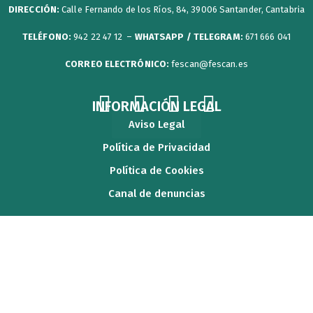
DIRECCIÓN:
Calle Fernando de los Ríos, 84, 39006 Santander, Cantabria
TELÉFONO:
942 22 47 12 –
WHATSAPP / TELEGRAM:
671 666 041
CORREO ELECTRÓNICO:
fescan@fescan.es
F
T
Y
I
INFORMACIÓN LEGAL
a
w
o
n
Aviso Legal
c
i
u
s
Política de Privacidad
e
t
t
t
Política de Cookies
b
t
u
a
Canal de denuncias
o
e
b
g
o
r
e
r
k
a
m