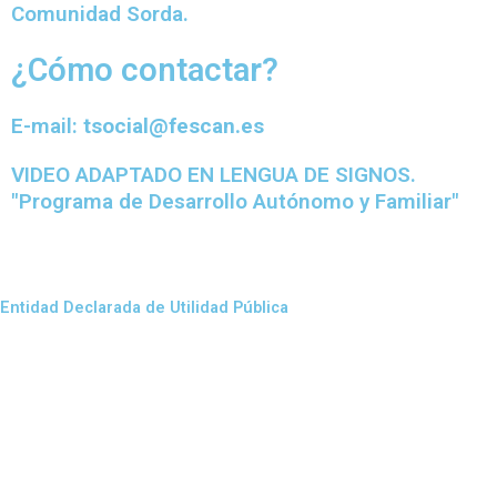
Comunidad Sorda.
¿Cómo contactar?
E-mail:
tsocial@fescan.es
VIDEO ADAPTADO EN LENGUA DE SIGNOS.
"Programa de Desarrollo Autónomo y Familiar"
Entidad Declarada de Utilidad Pública
CONTACTO
DIRECCIÓN:
Calle Fernando de los Ríos, 84, 39006 Santander,
Cantabria
TELÉFONO:
942 22 47 12 –
WHATSAPP / TELEGRAM:
671 666 041
CORREO ELECTRÓNICO:
fescan@fescan.es