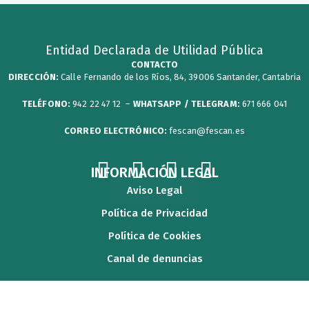
Entidad Declarada de Utilidad Pública
CONTACTO
DIRECCIÓN:
Calle Fernando de los Ríos, 84, 39006 Santander, Cantabria
TELÉFONO:
942 22 47 12 –
WHATSAPP / TELEGRAM:
671 666 041
CORREO ELECTRÓNICO:
fescan@fescan.es
F
T
Y
I
INFORMACIÓN LEGAL
a
w
o
n
Aviso Legal
c
i
u
s
Política de Privacidad
e
t
t
t
Política de Cookies
b
t
u
a
Canal de denuncias
o
e
b
g
o
r
e
r