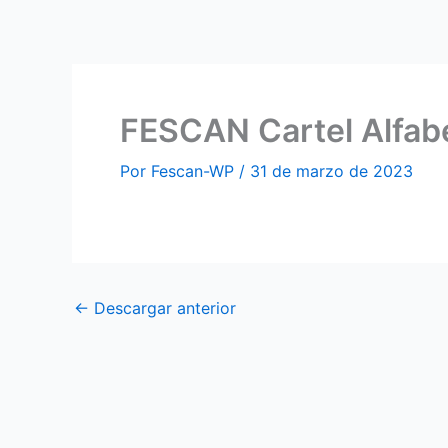
Ir
al
contenido
FESCAN Cartel Alfabe
Por
Fescan-WP
/
31 de marzo de 2023
←
Descargar anterior