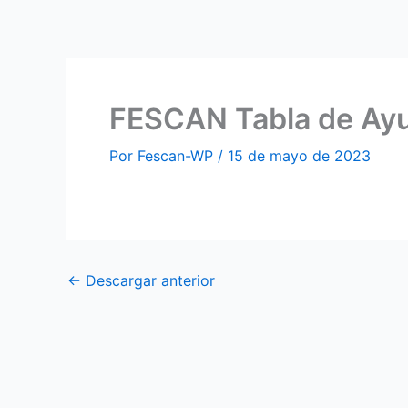
Ir
al
contenido
FESCAN Tabla de Ay
Por
Fescan-WP
/
15 de mayo de 2023
←
Descargar anterior