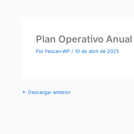
Ir
al
contenido
Plan Operativo Anua
Por
Fescan-WP
/
10 de abril de 2025
←
Descargar anterior